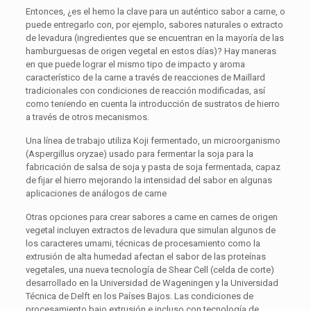
Entonces, ¿es el hemo la clave para un auténtico sabor a carne, o
puede entregarlo con, por ejemplo, sabores naturales o extracto
de levadura (ingredientes que se encuentran en la mayoría de las
hamburguesas de origen vegetal en estos días)? Hay maneras
en que puede lograr el mismo tipo de impacto y aroma
característico de la carne a través de reacciones de Maillard
tradicionales con condiciones de reacción modificadas, así
como teniendo en cuenta la introducción de sustratos de hierro
a través de otros mecanismos.
Una línea de trabajo utiliza Koji fermentado, un microorganismo
(Aspergillus oryzae) usado para fermentar la soja para la
fabricación de salsa de soja y pasta de soja fermentada, capaz
de fijar el hierro mejorando la intensidad del sabor en algunas
aplicaciones de análogos de carne
Otras opciones para crear sabores a carne en carnes de origen
vegetal incluyen extractos de levadura que simulan algunos de
los caracteres umami, técnicas de procesamiento como la
extrusión de alta humedad afectan el sabor de las proteínas
vegetales, una nueva tecnología de Shear Cell (celda de corte)
desarrollado en la Universidad de Wageningen y la Universidad
Técnica de Delft en los Países Bajos. Las condiciones de
procesamiento bajo extrusión e incluso con tecnología de