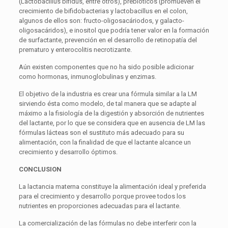
(Lactobacillus bifidus, entre otros), prebióticos (promueven el
crecimiento de bifidobacterias y lactobacillus en el colon,
algunos de ellos son: fructo-oligosacáriodos, y galacto-
oligosacáridos), e inositol que podría tener valor en la formación
de surfactante, prevención en el desarrollo de retinopatía del
prematuro y enterocolitis necrotizante.
Aún existen componentes que no ha sido posible adicionar
como hormonas, inmunoglobulinas y enzimas.
El objetivo de la industria es crear una fórmula similar a la LM
sirviendo ésta como modelo, de tal manera que se adapte al
máximo a la fisiología de la digestión y absorción de nutrientes
del lactante, por lo que se considera que en ausencia de LM las
fórmulas lácteas son el sustituto más adecuado para su
alimentación, con la finalidad de que el lactante alcance un
crecimiento y desarrollo óptimos.
CONCLUSION
La lactancia materna constituye la alimentación ideal y preferida
para el crecimiento y desarrollo porque provee todos los
nutrientes en proporciones adecuadas para el lactante.
La comercialización de las fórmulas no debe interferir con la