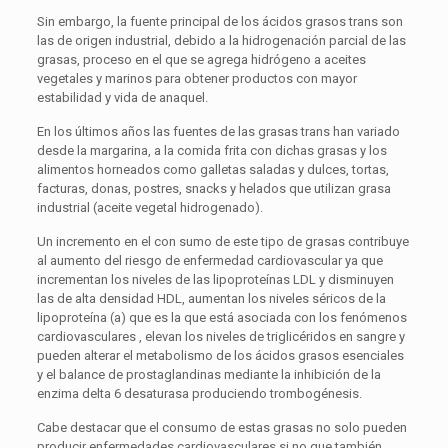
Sin embargo, la fuente principal de los ácidos grasos trans son
las de origen industrial, debido a la hidrogenación parcial de las
grasas, proceso en el que se agrega hidrógeno a aceites
vegetales y marinos para obtener productos con mayor
estabilidad y vida de anaquel.
En los últimos años las fuentes de las grasas trans han variado
desde la margarina, a la comida frita con dichas grasas y los
alimentos horneados como galletas saladas y dulces, tortas,
facturas, donas, postres, snacks y helados que utilizan grasa
industrial (aceite vegetal hidrogenado).
Un incremento en el con sumo de este tipo de grasas contribuye
al aumento del riesgo de enfermedad cardiovascular ya que
incrementan los niveles de las lipoproteínas LDL y disminuyen
las de alta densidad HDL, aumentan los niveles séricos de la
lipoproteína (a) que es la que está asociada con los fenómenos
cardiovasculares , elevan los niveles de triglicéridos en sangre y
pueden alterar el metabolismo de los ácidos grasos esenciales
y el balance de prostaglandinas mediante la inhibición de la
enzima delta 6 desaturasa produciendo trombogénesis.
Cabe destacar que el consumo de estas grasas no solo pueden
producir enfermedades cardiovasculares si no que también