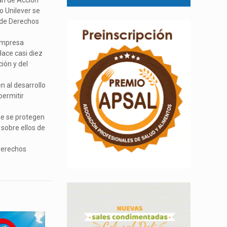
lan de Acción
 Unilever se
 de Derechos
 empresa
ace casi diez
ión y del
n al desarrollo
permitir
de se protegen
 sobre ellos de
 derechos