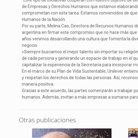
“Este tipo de iniciativas cooperan con nuestro objetivo de 
de Empresas y Derechos Humanos que estamos elaborando v
comprometan con esta tarea. Estamos convencidos de que ju
Humanos de la Nación.
Por su parte, Melina Cao, Directora de Recursos Humanos de
argentina en firmar este compromiso que no hace más que r
años venimos desarrollando una cultura que fomenta la div
negocio.
«Siempre buscamos el mejor talento sin importar su religión
de cada persona y generando un espacio de trabajo en el que
capitalizar la experiencia de la Secretaria para incorporar 
En el marco de su Plan de Vida Sustentable, Unilever entie
y respetan los derechos de todas las personas. Así, reconoce
manera positiva.
Gracias a este acuerdo, las partes comenzarán a trabajar p
humanos. Además, invitan a más empresas a sumarse para po
Otras publicaciones