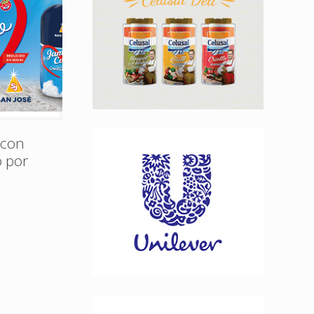
 con
 por