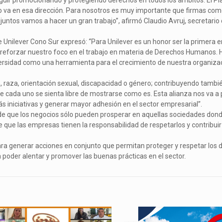
seguir promocionando y protegiendo derechos en todos los ámbitos. El P
a en esa dirección. Para nosotros es muy importante que firmas como
ntos vamos a hacer un gran trabajo”, afirmó Claudio Avruj, secretario
 Unilever Cono Sur expresó: “Para Unilever es un honor ser la primera
eforzar nuestro foco en el trabajo en materia de Derechos Humanos. H
ersidad como una herramienta para el crecimiento de nuestra organizac
, raza, orientación sexual, discapacidad o género; contribuyendo tambié
 cada uno se sienta libre de mostrarse como es. Esta alianza nos va a 
más iniciativas y generar mayor adhesión en el sector empresarial”.
nde que los negocios sólo pueden prosperar en aquellas sociedades don
 que las empresas tienen la responsabilidad de respetarlos y contribuir
ara generar acciones en conjunto que permitan proteger y respetar los
der alentar y promover las buenas prácticas en el sector.