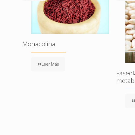
Monacolina
Leer Más
Faseol
metabó