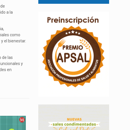
 de
ido a la
ia,
ciales como
 y el bienestar.
o de las
funcionales y
ades en