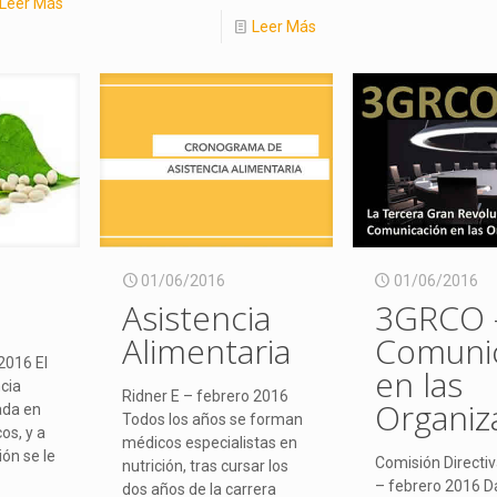
Leer Más
Leer Más
01/06/2016
01/06/2016
Asistencia
3GRCO 
Alimentaria
Comuni
2016 El
en las
cia
Ridner E – febrero 2016
Organiz
ada en
Todos los años se forman
os, y a
médicos especialistas en
ión se le
Comisión Directi
nutrición, tras cursar los
– febrero 2016 D
dos años de la carrera