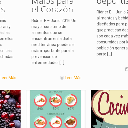
s
Malos para
deporti
as
el Corazón
Ridner E – Junio 
alimentos y bebi
nio
Ridner E – Junio 2016 Un
diseñados para 
oran y
mayor consumo de
que practican de
s las
alimentos que se
son cada vez má
on ellos
encuentran en la dieta
consumidos por l
as
mediterránea puede ser
población genera
écnicas
más importante para la
parte
[…]
echadas
prevención de
enfermedades
[…]
Leer Más
Leer Más