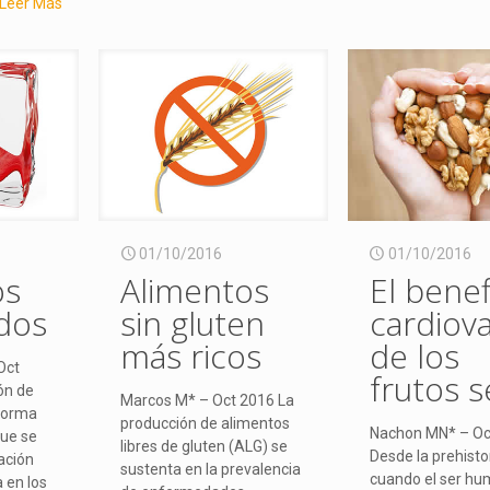
Leer Más
01/10/2016
01/10/2016
os
Alimentos
El benef
dos
sin gluten
cardiov
más ricos
de los
Oct
frutos 
ón de
Marcos M* – Oct 2016 La
forma
producción de alimentos
Nachon MN* – Oc
que se
libres de gluten (ALG) se
Desde la prehistor
cación
sustenta en la prevalencia
cuando el ser h
 en los