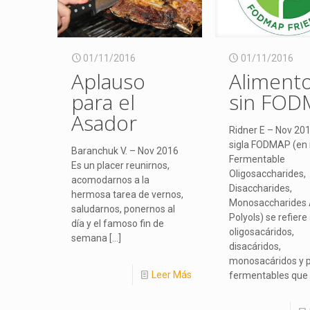
01/11/2016
01/11/2016
Aplauso
Aliment
para el
sin FOD
Asador
Ridner E – Nov 20
sigla FODMAP (en i
Baranchuk V. – Nov 2016
Fermentable
Es un placer reunirnos,
Oligosaccharides,
acomodarnos a la
Disaccharides,
hermosa tarea de vernos,
Monosaccharides
saludarnos, ponernos al
Polyols) se refiere
día y el famoso fin de
oligosacáridos,
semana
[…]
disacáridos,
monosacáridos y p
Leer Más
fermentables que