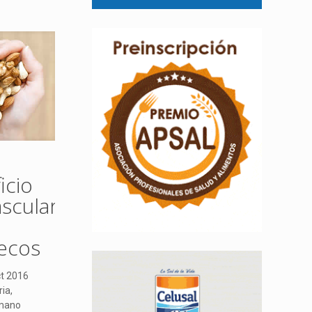
icio
ascular
secos
t 2016
ia,
umano