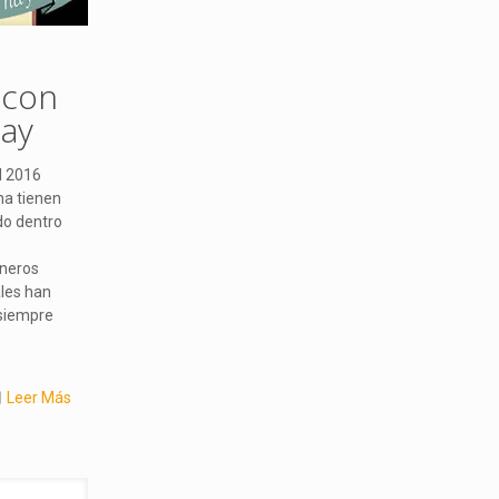
 con
hay
il 2016
na tienen
do dentro
ineros
ales han
siempre
Leer Más