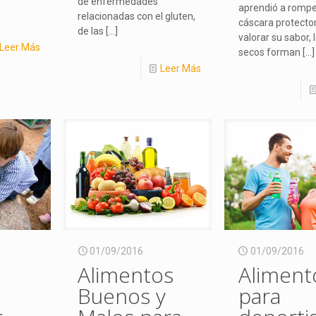
de enfermedades
aprendió a rompe
relacionadas con el gluten,
cáscara protecto
de las
[…]
valorar su sabor, 
Leer Más
secos forman
[…]
Leer Más
01/09/2016
01/09/2016
Alimentos
Aliment
Buenos y
para