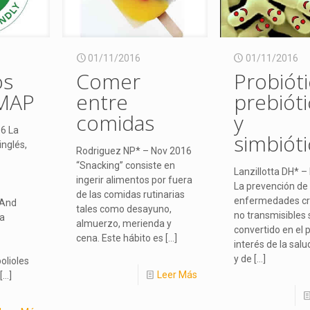
01/11/2016
01/11/2016
os
Comer
Probióti
MAP
entre
prebiót
comidas
y
16 La
simbiót
nglés,
Rodriguez NP* – Nov 2016
“Snacking” consiste en
Lanzillotta DH* –
ingerir alimentos por fuera
La prevención de
de las comidas rutinarias
enfermedades cr
 And
tales como desayuno,
no transmisibles 
 a
almuerzo, merienda y
convertido en el 
cena. Este hábito es
[…]
interés de la salu
y de
[…]
olioles
Leer Más
[…]