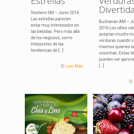
Estrellas
Verdura
Divertid
Sestiere SM – Junio 2016
Las estrellas parecen
Buchanan AM – Ju
estar muy interesados en
2016 Los niños val
las bebidas. Pero más allá
aceptan mucho má
de los negocios, como
verduras cuando s
intérpretes de las
mismos quienes l
tendencias de
[…]
cosechan. Estas t
pueden ser aprov
[…]
Leer Más