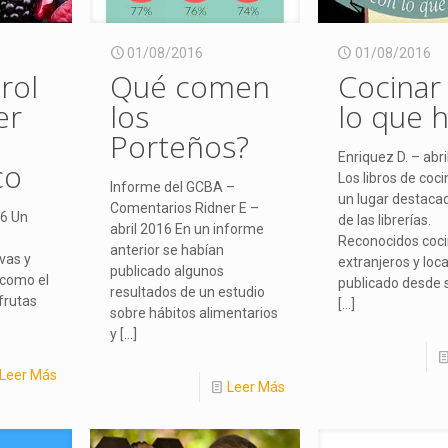
01/08/2016
01/08/2016
rol
Qué comen
Cocinar
er
los
lo que 
Porteños?
Enriquez D. – abr
co
Los libros de coci
Informe del GCBA –
un lugar destaca
Comentarios Ridner E –
16 Un
de las librerías.
abril 2016 En un informe
Reconocidos coc
anterior se habían
vas y
extranjeros y loc
publicado algunos
 como el
publicado desde 
resultados de un estudio
 frutas
[…]
sobre hábitos alimentarios
y
[…]
Leer Más
Leer Más