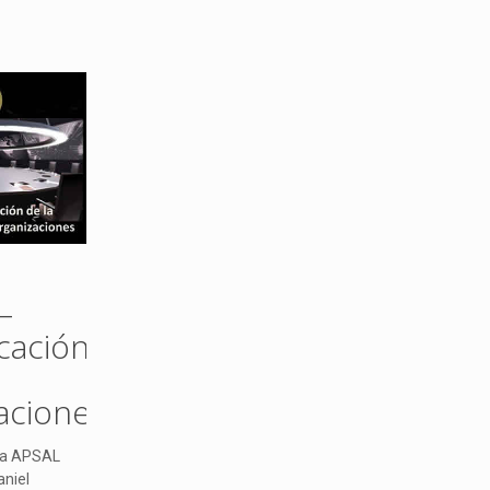
–
cación
aciones
va APSAL
aniel