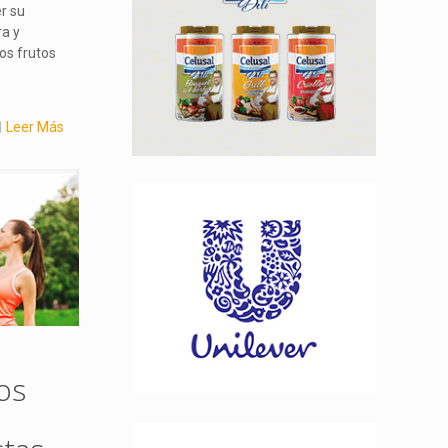
r su
ra y
los frutos
Leer Más
os