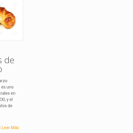
s de
o
arzo
 es uno
rales en
XI, y el
atos de
Leer Más