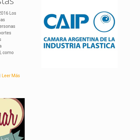
stas
2016 Los
das
personas
portes
s
a
l, como
Leer Más