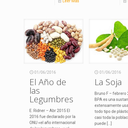
Leer Más
01/06/2016
01/06/2016
El Año de
La Soja
las
Bruno F – febrero 
Legumbres
BPA es una sustan
extensamente us
E. Ridner – Abr 2015 El
todo tipo de plástic
2016 fue declarado por la
casi toda la poblac
ONU «el año internacional
puede
[…]