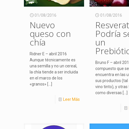
01/08/2016
01/08/2016
Nuevo
Resverat
queso con
Podría s
chía
un
Prebióti
Ridner E – abril 2016
Aunque técnicamente es
Bruno F – abril 20
una semilla y no un cereal,
compuesto que se
la chía tiende a ser incluida
encuentra en las u
en el marco de los
sus productos (tal
«granos»
[…]
vino tinto), y otras
como diversas
[…]
Leer Más