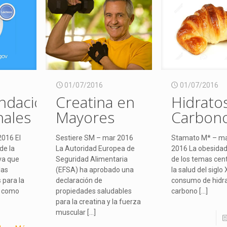
01/07/2016
01/07/2016
daciones
Creatina en
Hidrato
nales
Mayores
Carbon
2016 El
Sestiere SM – mar 2016
Stamato M* – m
de la
La Autoridad Europea de
2016 La obesidad
va que
Seguridad Alimentaria
de los temas cent
las
(EFSA) ha aprobado una
la salud del siglo X
 para la
declaración de
consumo de hidr
, como
propiedades saludables
carbono
[…]
para la creatina y la fuerza
muscular
[…]