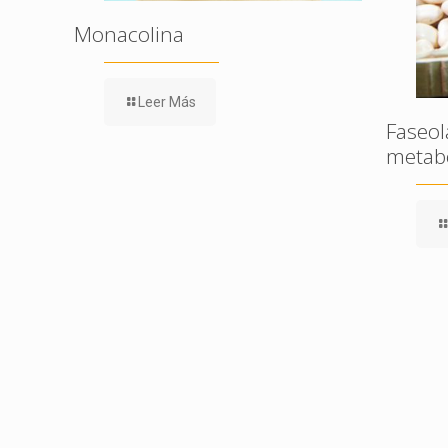
Monacolina
Leer Más
Faseol
metabó