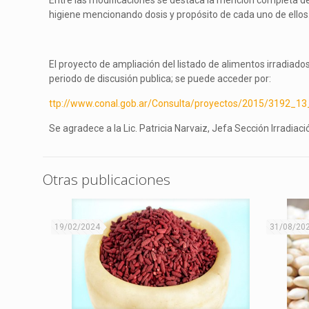
Entre las modificaciones se destaca la mención completa de
higiene mencionando dosis y propósito de cada uno de ellos. 
El proyecto de ampliación del listado de alimentos irradiad
periodo de discusión publica; se puede acceder por:
ttp://www.conal.gob.ar/Consulta/proyectos/2015/3192_13
Se agradece a la Lic. Patricia Narvaiz, Jefa Sección Irradia
Otras publicaciones
19/02/2024
31/08/20