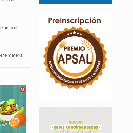
azones de
lizando el
este material.